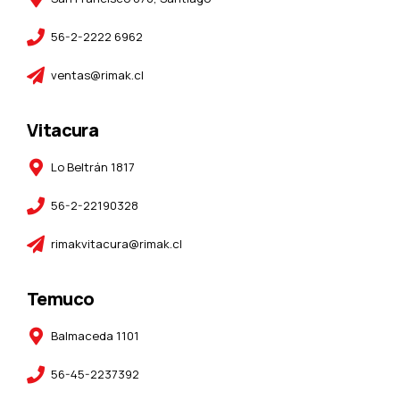
56-2-2222 6962
ventas@rimak.cl
Vitacura
Lo Beltrán 1817
56-2-22190328
rimakvitacura@rimak.cl
Temuco
Balmaceda 1101
56-45-2237392