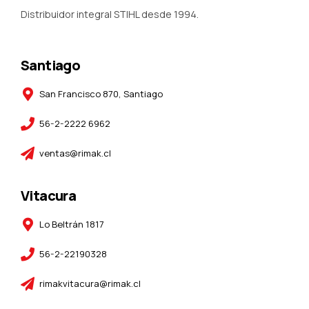
Distribuidor integral STIHL desde 1994.
Santiago
San Francisco 870, Santiago
56-2-2222 6962
ventas@rimak.cl
Vitacura
Lo Beltrán 1817
56-2-22190328
rimakvitacura@rimak.cl