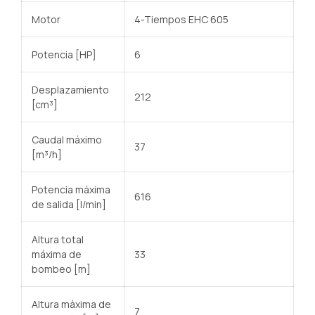
Motor
4-Tiempos EHC 605
Potencia [HP]
6
Desplazamiento
212
[cm³]
Caudal máximo
37
[m³/h]
Potencia máxima
616
de salida [l/min]
Altura total
máxima de
33
bombeo [m]
Altura máxima de
7