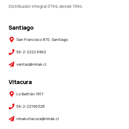
Distribuidor integral STIHL desde 1994.
Santiago
San Francisco 870, Santiago
56-2-2222 6962
ventas@rimak.cl
Vitacura
Lo Beltrán 1817
56-2-22190328
rimakvitacura@rimak.cl