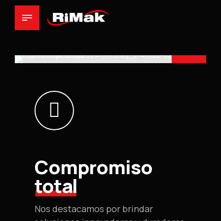
Ver nuestros servicios
os productos
os locales
Compromiso
total
Soluciones
Excelencia
completas
garantizada
Nos destacamos por brindar