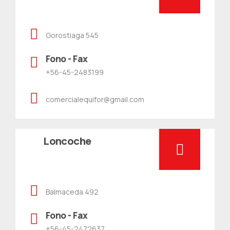
Gorostiaga 545
Fono - Fax
+56-45-2483199
comercialequifor@gmail.com
Loncoche
Balmaceda 492
Fono - Fax
+56-45-2472637