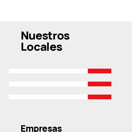
Nuestros
Locales
Santiago
San Francisco 870
Vitacura
Lo Beltrán 1817
Temuco
Balmaceda 110
Empresas