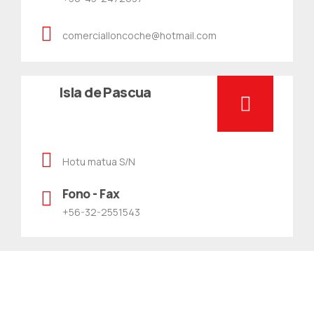
comercialloncoche@hotmail.com
Isla de Pascua
Hotu matua S/N
Fono - Fax
+56-32-2551543