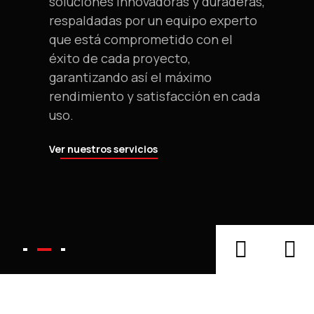
soluciones innovadoras y duraderas,
Tu aliado integral para el campo y
Impulsamos la productividad de
respaldadas por un equipo experto
jardín: ofrecemos una amplia gama
forma integral ofreciendo
que está comprometido con el
de maquinaria y accesorios con la
maquinaria agrícola, forestal y de
éxito de cada proyecto,
calidad y respaldo que tu trabajo
jardín respaldada por un servicio al
garantizando así el máximo
merece.
cliente excepcional.
rendimiento y satisfacción en cada
uso.
Ver nuestros productos
Ver nuestros locales
Ver nuestros servicios