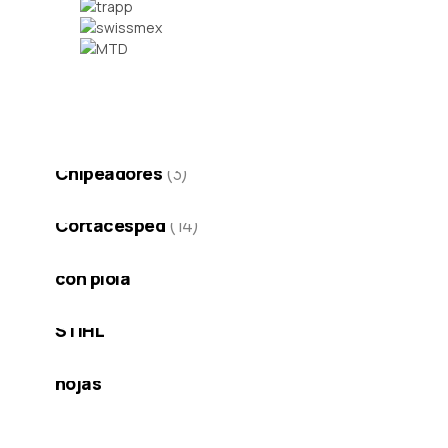
Chipeadores
(3)
Cortacesped
(14)
Cortadoras
(1)
con piola
Desmalezadoras
(9)
STIHL
Equipos
(2)
limpieza de
hojas