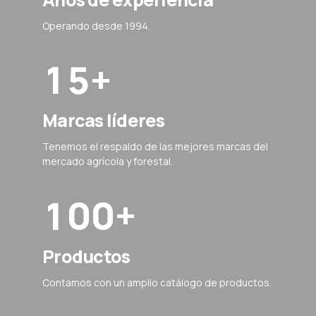
3
5
5
4
7
0
4
Operando desde 1994.
6
6
5
8
1
5
+
7
7
6
9
2
6
Marcas líderes
8
8
7
0
3
7
Tenemos el respaldo de las mejores marcas del
0
9
9
mercado agrícola y forestal.
8
4
8
1
0
0
+
9
5
9
2
0
6
0
Productos
3
Contamos con un amplio catálogo de productos.
7