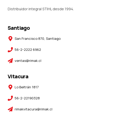
Distribuidor integral STIHL desde 1994.
Santiago
San Francisco 870, Santiago
56-2-2222 6962
ventas@rimak.cl
Vitacura
Lo Beltrán 1817
56-2-22190328
rimakvitacura@rimak.cl