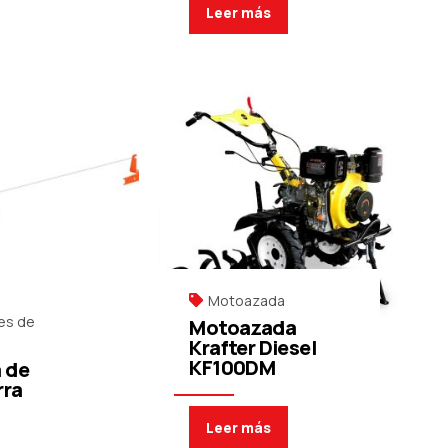
Leer más
Motoazada
es de
Motoazada
Krafter Diesel
KF100DM
 de
rra
Leer más