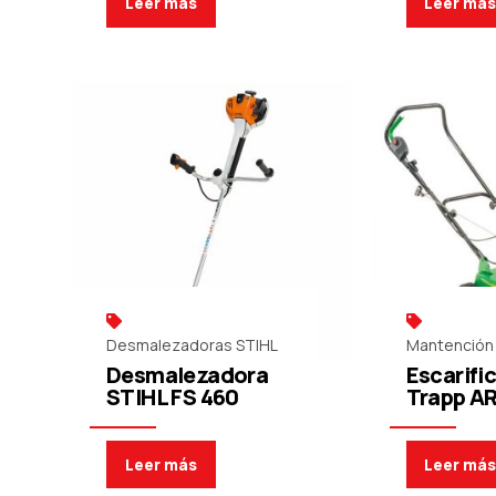
Leer más
Leer má
Desmalezadoras STIHL
Mantención 
Desmalezadora
Escarifi
STIHL FS 460
Trapp AR
Leer más
Leer má