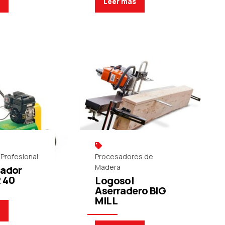
s
Leer más
Profesional
Procesadores de
Madera
cador
 40
Logosol
Aserradero BIG
MILL
s