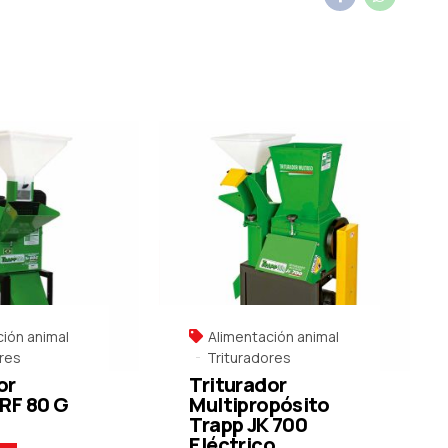
ión animal
Alimentación animal
res
Trituradores
or
Triturador
RF 80 G
Multipropósito
Trapp JK 700
Eléctrico