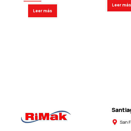
Leer má
Leer más
Santia
San F