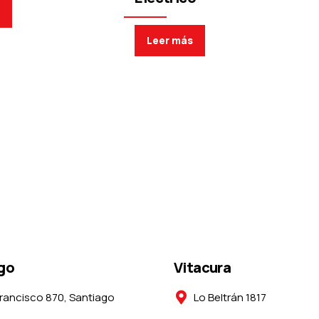
s
Leer más
go
Vitacura
rancisco 870, Santiago
Lo Beltrán 1817