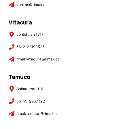
ventas@rimak.cl
Vitacura
Lo Beltrán 1817
56-2-22190328
rimakvitacura@rimak.cl
Temuco
Balmaceda 1101
56-45-2237392
rimaktemuco@rimak.cl