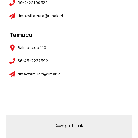
56-2-22190328
rimakvitacura@rimak.cl
Temuco
Balmaceda 1101
56-45-2237392
rimaktemuco@rimak.cl
Copyright Rimak.