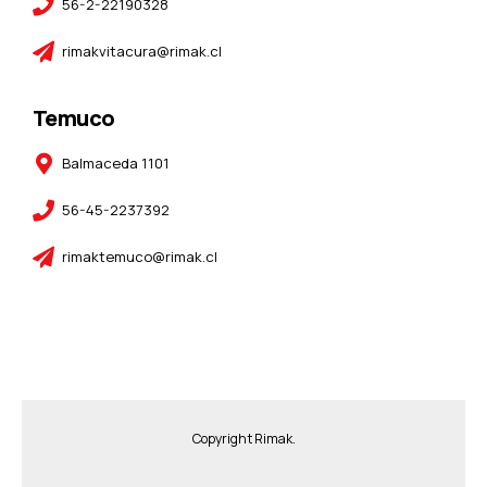
56-2-22190328
rimakvitacura@rimak.cl
Temuco
Balmaceda 1101
56-45-2237392
rimaktemuco@rimak.cl
Copyright Rimak.