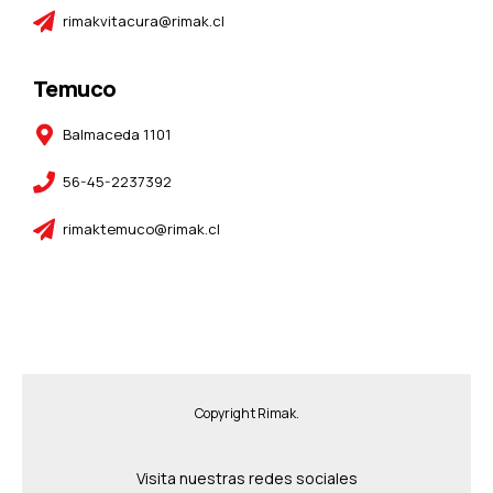
rimakvitacura@rimak.cl
Temuco
Balmaceda 1101
56-45-2237392
rimaktemuco@rimak.cl
Copyright Rimak.
Visita nuestras redes sociales