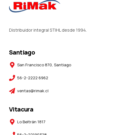
Distribuidor integral STIHL desde 1994.
Santiago
San Francisco 870, Santiago
56-2-2222 6962
ventas@rimak.cl
Vitacura
Lo Beltrán 1817
56-2-22190328