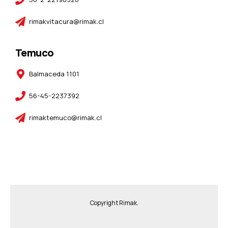
rimakvitacura@rimak.cl
Temuco
Balmaceda 1101
56-45-2237392
rimaktemuco@rimak.cl
Copyright Rimak.