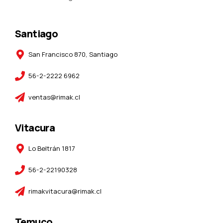
Santiago
San Francisco 870, Santiago
56-2-2222 6962
ventas@rimak.cl
Vitacura
Lo Beltrán 1817
56-2-22190328
rimakvitacura@rimak.cl
Temuco