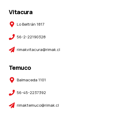
Vitacura
Lo Beltrán 1817
56-2-22190328
rimakvitacura@rimak.cl
Temuco
Balmaceda 1101
56-45-2237392
rimaktemuco@rimak.cl