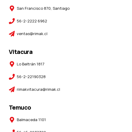
San Francisco 870, Santiago
56-2-2222 6962
ventas@rimak.cl
Vitacura
Lo Beltrán 1817
56-2-22190328
rimakvitacura@rimak.cl
Temuco
Balmaceda 1101