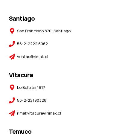
Santiago
San Francisco 870, Santiago
56-2-2222 6962
ventas@rimak.cl
Vitacura
Lo Beltrán 1817
56-2-22190328
rimakvitacura@rimak.cl
Temuco