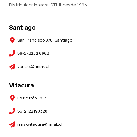
Distribuidor integral STIHL desde 1994.
Santiago
San Francisco 870, Santiago
56-2-2222 6962
ventas@rimak.cl
Vitacura
Lo Beltrán 1817
56-2-22190328
rimakvitacura@rimak.cl