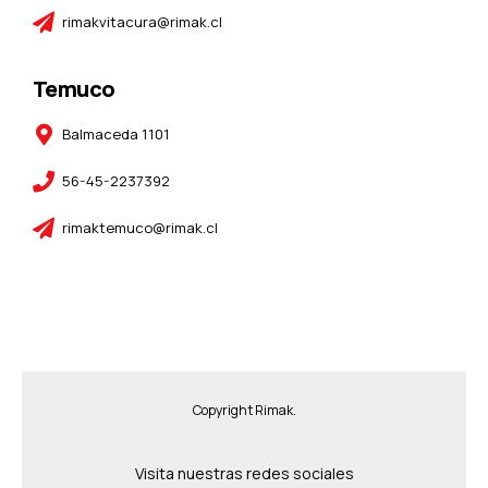
rimakvitacura@rimak.cl
Temuco
Balmaceda 1101
56-45-2237392
rimaktemuco@rimak.cl
Copyright Rimak.
Visita nuestras redes sociales