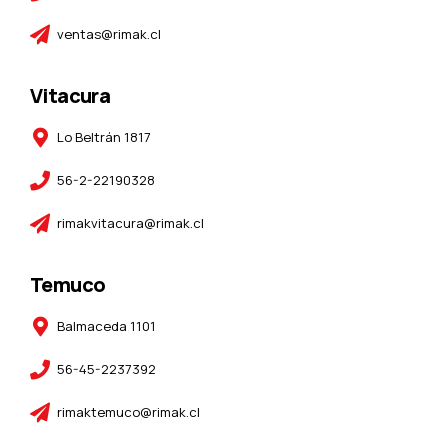
ventas@rimak.cl
Vitacura
Lo Beltrán 1817
56-2-22190328
rimakvitacura@rimak.cl
Temuco
Balmaceda 1101
56-45-2237392
rimaktemuco@rimak.cl