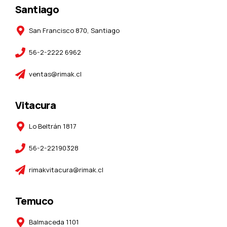
Santiago
San Francisco 870, Santiago
56-2-2222 6962
ventas@rimak.cl
Vitacura
Lo Beltrán 1817
56-2-22190328
rimakvitacura@rimak.cl
Temuco
Balmaceda 1101