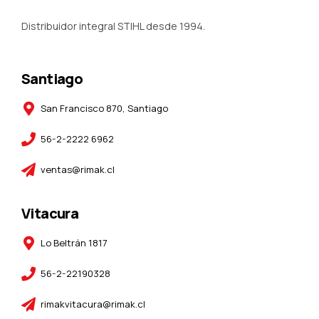
Distribuidor integral STIHL desde 1994.
Santiago
San Francisco 870, Santiago
56-2-2222 6962
ventas@rimak.cl
Vitacura
Lo Beltrán 1817
56-2-22190328
rimakvitacura@rimak.cl