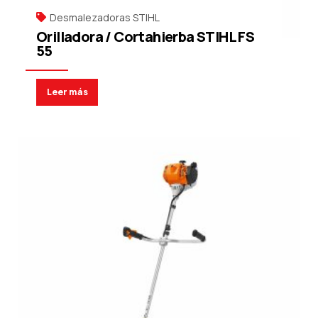
Desmalezadoras STIHL
Orilladora / Cortahierba STIHL FS
55
Leer más