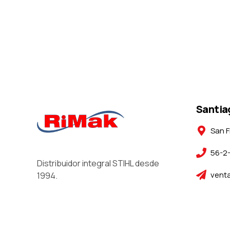
Santia
San F
56-2
Distribuidor integral STIHL desde
venta
1994.