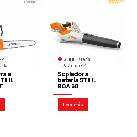
AP
STIHL Batería
ería
Sistema AK
ra a
Soplador a
STIHL
batería STIHL
T
BGA 60
s
Leer más