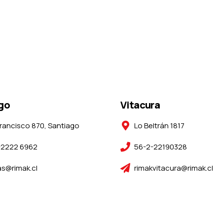
go
Vitacura
rancisco 870, Santiago
Lo Beltrán 1817
-2222 6962
56-2-22190328
s@rimak.cl
rimakvitacura@rimak.cl