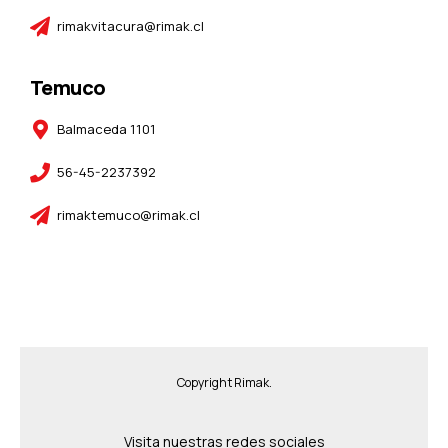
rimakvitacura@rimak.cl
Temuco
Balmaceda 1101
56-45-2237392
rimaktemuco@rimak.cl
Copyright Rimak.
Visita nuestras redes sociales