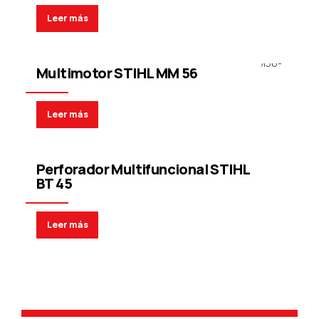
Leer más
Motoimplementos
Implementos STIHL
Multimotor STIHL MM 56
Leer más
Perforadores de suelo
Implementos STIHL
Perforador Multifuncional STIHL
BT 45
Leer más