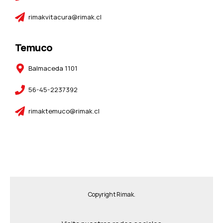
rimakvitacura@rimak.cl
Temuco
Balmaceda 1101
56-45-2237392
rimaktemuco@rimak.cl
Copyright Rimak.