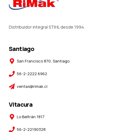
Distribuidor integral STIHL desde 1994.
Santiago
San Francisco 870, Santiago
56-2-2222 6962
ventas@rimak.cl
Vitacura
Lo Beltrán 1817
56-2-22190328