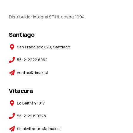
Distribuidor integral STIHL desde 1994.
Santiago
San Francisco 870, Santiago
56-2-2222 6962
ventas@rimak.cl
Vitacura
Lo Beltrán 1817
56-2-22190328
rimakvitacura@rimak.cl