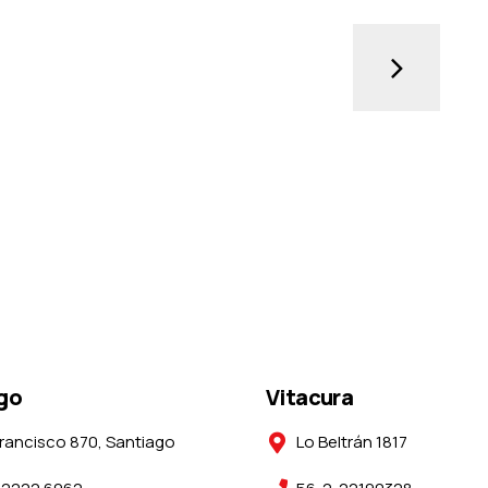
go
Vitacura
rancisco 870, Santiago
Lo Beltrán 1817