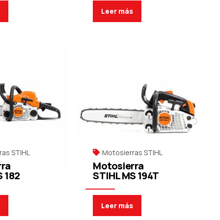
s
Leer más
ras STIHL
Motosierras STIHL
rra
Motosierra
 182
STIHL MS 194T
s
Leer más