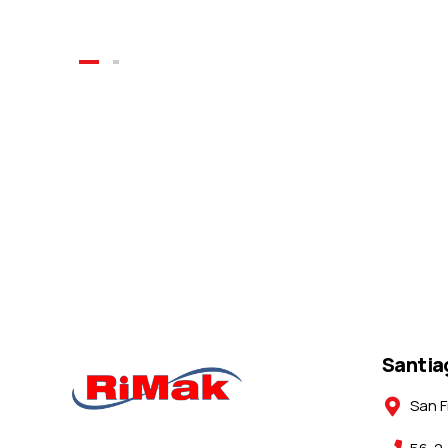
Santia
San F