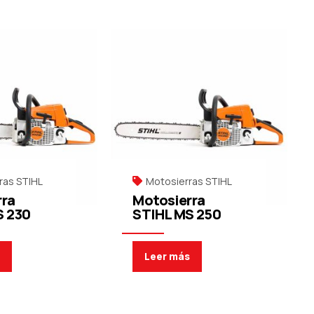
ras STIHL
Motosierras STIHL
rra
Motosierra
S 230
STIHL MS 250
s
Leer más