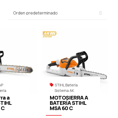
AP
STIHL Batería
ería
Sistema AK
ra a
MOTOSIERRA A
STIHL
BATERÍA STIHL
 C
MSA 60 C