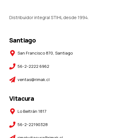
Distribuidor integral STIHL desde 1994.
Santiago
San Francisco 870, Santiago
56-2-2222 6962
ventas@rimak.cl
Vitacura
Lo Beltrán 1817
56-2-22190328
rimakvitacura@rimak.cl