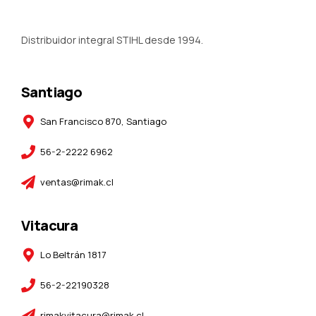
Distribuidor integral STIHL desde 1994.
Santiago
San Francisco 870, Santiago
56-2-2222 6962
ventas@rimak.cl
Vitacura
Lo Beltrán 1817
56-2-22190328
rimakvitacura@rimak.cl